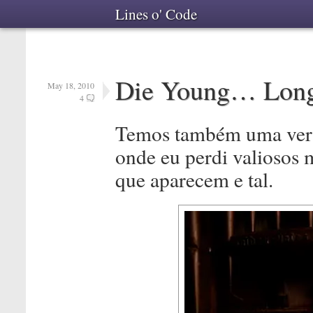
Lines o' Code
Die Young… Long 
May 18, 2010
4
Temos também uma ver
onde eu perdi valiosos
que aparecem e tal.