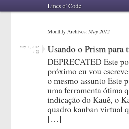
Lines o' Code
Monthly Archives:
May 2012
Usando o Prism para t
May 30, 2012
2
DEPRECATED Este post 
próximo eu vou escreve
o mesmo assunto Este p
uma ferramenta ótima qu
indicação do Kauê, o K
quadro kanban virtual q
[…]