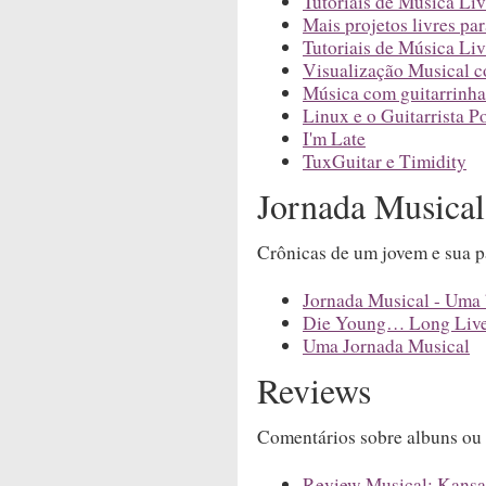
Tutoriais de Música Liv
Mais projetos livres pa
Tutoriais de Música Liv
Visualização Musical c
Música com guitarrinhas
Linux e o Guitarrista P
I'm Late
TuxGuitar e Timidity
Jornada Musical
Crônicas de um jovem e sua p
Jornada Musical - Uma
Die Young… Long Live
Uma Jornada Musical
Reviews
Comentários sobre albuns ou a
Review Musical: Kansa