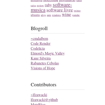
nostalgia
programação
rails
software-
ruby
raiva
review
musica
software livre
twitter
wine
ubuntu
ufrgs
unix
windows
youtube
Blogroll
~cmdalbem
Code Render
Codelicia
Elmord's Magic Valley
Kaue Silveira
Rabanetes Cebolas
Visions of Hope
Contributors
~lfzawacki
lfzawacki@github
MateBlog