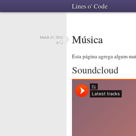
Lines o' Code
Música
March 23, 2012
0
Esta página agrega algum mate
Soundcloud