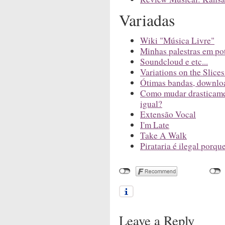
Variadas
Wiki "Música Livre"
Minhas palestras em po
Soundcloud e etc...
Variations on the Slices
Ótimas bandas, downloa
Como mudar drasticame
igual?
Extensão Vocal
I'm Late
Take A Walk
Pirataria é ilegal porque
Leave a Reply