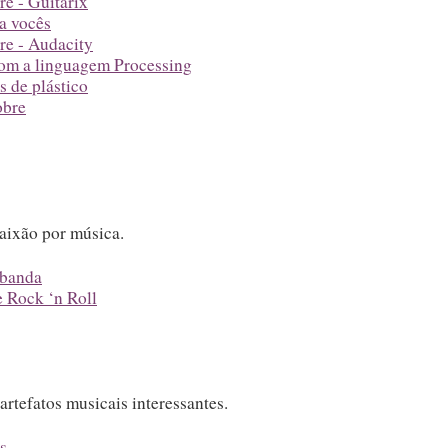
re - Guitarix
ra vocês
re - Audacity
om a linguagem Processing
 de plástico
obre
aixão por música.
 banda
 Rock ‘n Roll
rtefatos musicais interessantes.
s