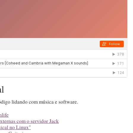
l
ódigo lidando com música e software.
life
xternas com o servidor Jack
ical no Linux"